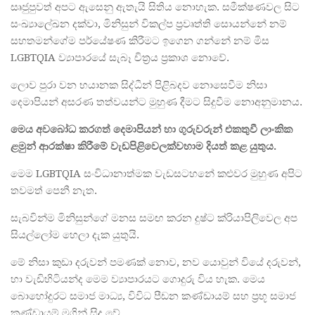
සෘජුපුවත් අපට ඇසෙනු ඇතැයි සිතිය නොහැක. සමීක්ෂණවල සිට
සංඛ්‍යාලේඛන දක්වා, මිනිසුන් විකල්ප ප්‍රවෘත්ති සොයන්නේ නම්
සහතමන්ගේම පර්යේෂණ කිරීමට ඉගෙන ගන්නේ නම් මිස
LGBTQIA ව්‍යාපාරයේ සැබෑ චිත්‍රය ප්‍රකාශ නොවේ.
ලොව පුරා වන භයානක සිද්ධීන් පිළිබදව නොසෙවීම නිසා
දෙමාපියන් අසරණ තත්වයන්ට මුහුණ දීමට සිදුවීම නොඅනුමානය.
මෙය
අවබෝධ
කරගත්
දෙමාපියන්
හා
ගුරුවරුන්
එකතුවී
ලාංකික
ළමුන්
ආරක්ෂා
කිරීමේ
වැඩපිළිවෙලක්
වහාම
දියත්
කළ
යුතුය
.
මෙම LGBTQIA සංවිධානාත්මක වැඩසටහනේ කළුවර මුහුණ අපිට
තවමත් පෙනී නැත.
සැබවින්ම මිනිසුන්ගේ මනස සමඟ කරන දුෂ්ට ක්රියාපිලිවෙල අප
සියල්ලෝම හෙලා දැක යුතුයි.
මේ නිසා කුඩා දරුවන් පමණක් නොව, නව යොවුන් වියේ දරුවන්,
හා වැඩිහිටියන්ද මෙම ව්‍යාපාරයට ගොදුරු විය හැක. මෙය
බොහෝදුරට සමාජ මාධ්‍ය, විවිධ පීඩන කණ්ඩායම් සහ ප්‍රභූ සමාජ
කණ්ඩායම් මගින් සිදු වේ.