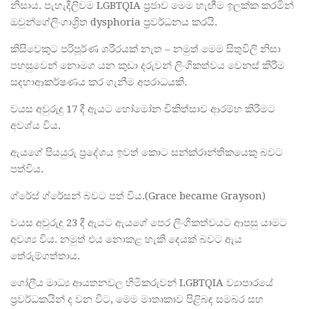
නිසාය. පැහැදිලිවම LGBTQIA ප්‍රජාව මෙම හැඟීම ඉලක්ක කරමින්
ඔවුන්ගේලිංගාශ්‍රිත dysphoria ප්‍රවර්ධනය කරයි.
කිසිවෙකුට පරිපූර්ණ ශරීරයක් නැත – නමුත් මෙම සිතුවිලි නිසා
පහසුවෙන් නොමග යන කුඩා දරුවන් ලිංගිකත්වය වෙනස් කිරීම
සදහාආකර්ෂණය කර ගැනීම අපරාධයකි.
වයස අවුරුදු 17 දී ඇයට හෝමෝන චිකිත්සාව ආරම්භ කිරීමට
අවශ්ය විය.
ඇයගේ පියයුරු ප්‍රදේශය ඉවත් කොට සන්ක්රාන්තිකයෙකු බවට
පත්විය.
ග්රේස් ග්රේසන් බවට පත් විය.(Grace became Grayson)
වයස අවුරුදු 23 දී ඇයට ඇයගේ පෙර ලිංගිකත්වයට ආපසු යාමට
අවශ්‍ය විය. නමුත් එය නොකළ හැකි දෙයක් බවට ඇය
තේරුම්ගත්තාය.
ගෝලීය මාධ්‍ය ආයතනවල හිමිකරුවන් LGBTQIA ව්‍යාපාරයේ
ප්‍රවර්ධකයින් ද වන විට, මෙම මාතෘකාව පිළිබඳ සමබර සහ