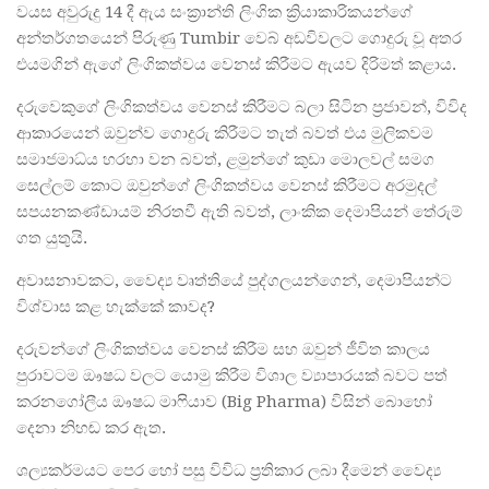
වයස අවුරුදු 14 දී ඇය සංක්‍රාන්ති ලිංගික ක්‍රියාකාරිකයන්ගේ
අන්තර්ගතයෙන් පිරුණු Tumbir වෙබ් අඩවිවලට ගොදුරු වූ අතර
එයමගින් ඇගේ ලිංගිකත්වය වෙනස් කිරීමට ඇයව දිරිමත් කළාය.
දරුවෙකුගේ ලිංගිකත්වය වෙනස් කිරීමට බලා සිටින ප්‍රජාවන්, විවිද
ආකාරයෙන් ඔවුන්ව ගොදුරු කිරීමට තැත් බවත් එය මුලිකවම
සමාජමාධ්ය හරහා වන බවත්, ළමුන්ගේ කුඩා මොලවල් සමග
සෙල්ලම් කොට ඔවුන්ගේ ලිංගිකත්වය වෙනස් කිරීමට අරමුදල්
සපයනකණ්ඩායම් නිරතවී ඇති බවත්, ලාංකික දෙමාපියන් තේරුම්
ගත යුතුයි.
අවාසනාවකට, වෛද්‍ය වෘත්තියේ පුද්ගලයන්ගෙන්, දෙමාපියන්ට
විශ්වාස කළ හැක්කේ කාවද?
දරුවන්ගේ ලිංගිකත්වය වෙනස් කිරීම සහ ඔවුන් ජීවිත කාලය
පුරාවටම ඖෂධ වලට යොමු කිරීම විශාල ව්‍යාපාරයක් බවට පත්
කරනගෝලීය ඖෂධ මාෆියාව (Big Pharma) විසින් බොහෝ
දෙනා නිහඬ කර ඇත.
ශල්‍යකර්මයට පෙර හෝ පසු විවිධ ප්‍රතිකාර ලබා දීමෙන් වෛද්‍ය