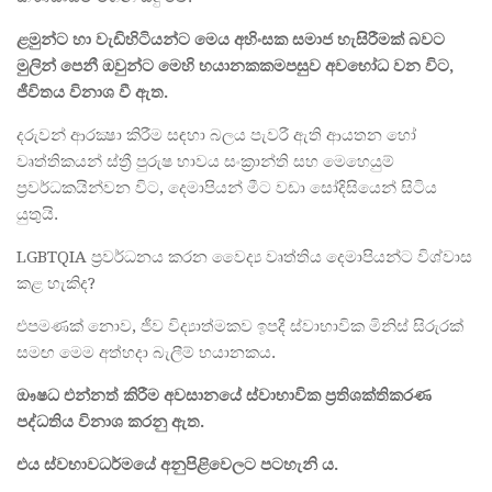
ළමුන්ට
හා
වැඩිහිටියන්ට
මෙය
අහිංසක
සමාජ
හැසිරීමක්
බවට
මුලින්
පෙනී
ඔවුන්ට
මෙහි
භයානකකම
පසුව
අවභෝධ
වන
විට
,
ජීවිතය
විනාශ
වී
ඇත
.
දරුවන් ආරක්‍ෂා කිරීම සඳහා බලය පැවරී ඇති ආයතන හෝ
වෘත්තිකයන් ස්ත්‍රී පුරුෂ භාවය සංක්‍රාන්ති සහ මෙහෙයුම්
ප්‍රවර්ධකයින්වන විට, දෙමාපියන් මීට වඩා සෝදිසියෙන් සිටිය
යුතුයි.
LGBTQIA ප්‍රවර්ධනය කරන වෛද්‍ය වෘත්තිය දෙමාපියන්ට විශ්වාස
කළ හැකිද?
එපමණක් නොව, ජීව විද්‍යාත්මකව ඉපදී ස්වාභාවික මිනිස් සිරුරක්
සමඟ මෙම අත්හදා බැලීම් භයානකය.
ඖෂධ
එන්නත්
කිරීම
අවසානයේ
ස්වාභාවික
ප්
රතිශක්තිකරණ
පද්ධතිය
විනාශ
කරනු
ඇත
.
එය
ස්වභාවධර්මයේ
අනුපිළිවෙලට
පටහැනි
ය
.