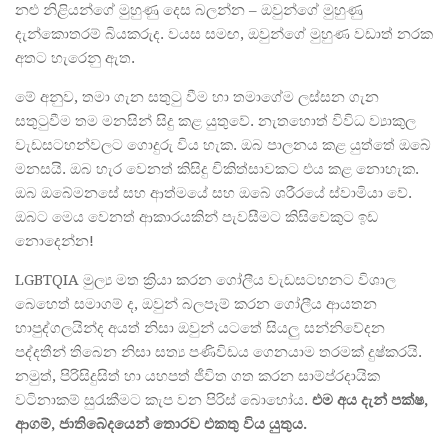
නළු නිළියන්ගේ මුහුණු දෙස බලන්න – ඔවුන්ගේ මුහුණු
දැන්කොතරම් බියකරුද. වයස සමඟ, ඔවුන්ගේ මුහුණ වඩාත් නරක
අතට හැරෙනු ඇත.
මේ අනුව, තමා ගැන සතුටු වීම හා තමාගේම ලස්සන ගැන
සතුටුවීම තම මනසින් සිදු කළ යුතුවේ. නැතහොත් විවිධ ව්‍යාකුල
වැඩසටහන්වලට ගොදුරු විය හැක. ඔබ පාලනය කළ යුත්තේ ඔබේ
මනසයි. ඔබ හැර වෙනත් කිසිදු චිකිත්සාවකට එය කළ නොහැක.
ඔබ ඔබේමනසේ සහ ආත්මයේ සහ ඔබේ ශරීරයේ ස්වාමියා වේ.
ඔබට මෙය වෙනත් ආකාරයකින් පැවසීමට කිසිවෙකුට ඉඩ
නොදෙන්න!
LGBTQIA මුල්‍ය මත ක්‍රියා කරන ගෝලීය වැඩසටහනට විශාල
බෙහෙත් සමාගම් ද, ඔවුන් බලපෑම් කරන ගෝලීය ආයතන
හාපුද්ගලයින්ද අයත් නිසා ඔවුන් යටතේ සියලු සන්නිවේදන
පද්දතීන් තිබෙන නිසා සත්‍ය පණිවිඩය ගෙනයාම තරමක් දුෂ්කරයි.
නමුත්, පිරිසිදුසිත් හා යහපත් ජීවිත ගත කරන සාම්ප්රදායික
වටිනාකම් සුරැකීමට කැප වන පිරිස් බොහෝය.
එම
අය
දැන්
පක්ෂ
,
ආගම්
,
ජාති
බේදයෙන්
තොරව
එකතු
විය
යුතුය
.