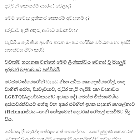
දරුවන් කොතරම් අසරණ වෙලාද?
මෙම වෛද්‍ය ප්‍රතිකාර කෙතරම් අවදානම් ද?
දරුවාට ඇති අතුරු ආබාධ මොනවාද?
වැඩිවිය පැමිණීම අවහිර කරන ඖෂධ ශාරීරික වර්ධනය හා අස්ථි
ඝනත්වය සීමා කරයි.
වඩාත්ම
භයානක
වන්නේ
මෙම
ලිංගිකත්වය
වෙනස්
වූ
සියලුම
දරුවන්
වඳභාවයට
පත්වීමයි
ටෙස්ටොස්ටෙරෝන්
ඖෂධ
නිසා
අධික
කොලෙස්ටරෝල්
,
හෘද
වාහිනී
රෝග
,
දියවැඩියාව
,
රුධිර
කැටි
ගැසීම්
සහ
වඳභාවය
LGBTQIA
ප්‍
රවර්ධකයන්ට
අවශ්‍
දේ
)
මෙන්ම
චිත්තවේගීය
අස්ථාවරත්වයට
හේතු
වන
අතර
එමඟින්
ඉහත
සදහන්
හෙලේනාට
(Helena)
ස්වයං
–
හානි
හේතුවෙන්
දෙවරක්
රෝහල්
ගතවීම්
ට
සිදු
විය
.
රෝහලේදී වැරැද්ද තේරුම් ගත් හෙලේනා.
“
මගේ
මුහුණ
කොතරම්
වෙනස්
වී
ඇත්ද
සහ
මම
කොතරම්
අසතුටින්
සිටිනවාද
කියා