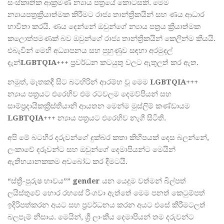
සංස්කෘතික ආක්‍රමණ න්‍යාය පත්‍රයේ කොටසකි. මෙම
න්‍යායපත්‍රක්‍රියාත්මක කිරීමට රාජ්‍ය තාන්ත්‍රිකයින් සහ ණය ආධාර
භාවිතා කරයි. ණය දෙන්නේ ඔවුන්ගේ න්‍යාය පත්‍රය ක්‍රියාත්මක
කලොත්පමණක් බව ඔවුන්ගේ රාජ්‍ය තාන්ත්‍රිකයින් කෙලින්ම කියයි.
එබැවින් මෙහි අධ්‍යාපනය සහ පුහුණුව සඳහා අරමුදල්
දැන්
LGBTQIA+++
ප්‍රවර්ධන කටයුතු වලට ඇතුලත් කර ඇත.
නමුත්, මෑතකදී සිට බටහිරින් ආරම්භ වූ මෙම
LGBTQIA+++
න්‍යාය පත්‍රයට එරෙහිව එම රටවලම දෙමව්පියන් සහ
සාම්ප්‍රදායිකක්‍රිස්තියානි ආයතන මෙන්ම මුස්ලිම් කණ්ඩායම
LGBTQIA+++
න්‍යාය පත්‍රයට එරෙහිව නැගී සිටිති.
අපි මේ බටහිර දරුවන්ගේ දුක්බර කතා කිහිපයක් දෙස බලන්නේ,
ලංකාවේ දරුවන්ට සහ ඔවුන්ගේ දෙමාපියන්ට මෙයින්
ඇතිභයානකකම අවබෝධ කර දීමටයි.
“ස්ත්‍රී-පුරුෂ භාවය””
gender
යන යෙදුම වත්මන් බිල්පත්
ලයිස්තුවේ හොර රහසේ රිංගවා ඇත්තේ මෙම පනත් කෙටුම්පත්
ඉදිරිපත්කරන අයට සහ ප්‍රවර්ධනය කරන අයට එසේ කිරීමටලත්
බලපෑම් නිසාය. මෙයින්, ශ්‍රී ලාංකීය දෙමාපියන් තම දරුවන්ට