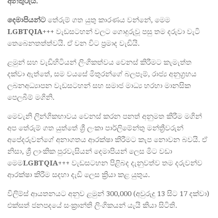
අනතුරුය
.
දෙමාපියන්ට
තේරුම් ගත යුතු කාරණය වන්නේ, මෙම
LGBTQIA+++
වැඩසටහන් වලට ගොදුරුවූ පසු තම දරුවා වැටි
තෙබෙනතත්ත්වයි. ඒ වන විට ප්‍රමාද වැඩියි.
ළමුන් සහ වැඩිහිටියන් ලිංගිකත්වය වෙනස් කිරීමට කැමැත්ත
දක්වා ඇත්තේ, සම වයසේ මිතුරන්ගේ බලපෑම්, රාජ්‍ය අනුග්‍රහය
ලබනඅධ්‍යාපන වැඩසටහන් සහ සමාජ මාධ්‍ය හරහා මානසික
පෙලබීම් මගිනි.
මෙවැනි ලින්ගිකභාවය වෙනස් කරන පනත් අනුමත කිරීම මගින්
අප තේරුම් ගත යුත්තේ ශ්‍රී ලංකා පාර්ලිමේන්තු මන්ත්‍රීවරුන්
අපේදරුවන්ගේ අනාගතය ආරක්ෂා කිරීමට කැප නොවන බවයි. ඒ
නිසා, ශ්‍රී ලාංකික පුරවැසියන් දෙමාපියන් ලෙස මිට වඩා
මෙම
LGBTQIA+++
වැඩසටහන පිළිබද දැනුවත්ව තම දරුවන්ව
ආරක්ෂා කිරීම සදහා දැඩි ලෙස ක්‍රියා කළ යුතුය.
විලිම්ස් ආයතනයට අනුව ළමුන් 300,000 (අවුරුදු 13 සිට 17 දක්වා)
එක්සත් ජනපදයේ සංක්‍රාන්ති ලිංගිකයන් යැයි කියා සිටිති.