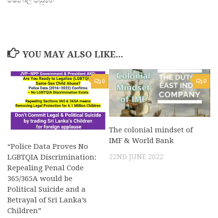
YOU MAY ALSO LIKE...
0
0
The colonial mindset of
IMF & World Bank
“Police Data Proves No
22ND JUNE 2022
LGBTQIA Discrimination:
Repealing Penal Code
365/365A would be
Political Suicide and a
Betrayal of Sri Lanka’s
Children”