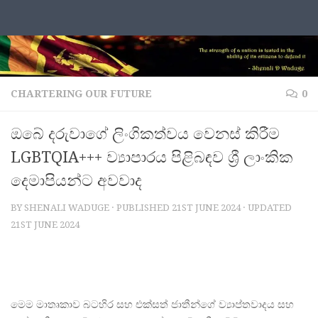
Skip to content
CHARTERING OUR FUTURE
0
ඔබේ දරුවාගේ ලිංගිකත්වය වෙනස් කිරීම
LGBTQIA+++ ව්‍යාපාරය පිළිබඳව ශ්‍රී ලාංකික
දෙමාපියන්ට අවවාද
BY
SHENALI WADUGE
· PUBLISHED
21ST JUNE 2024
· UPDATED
21ST JUNE 2024
මෙම මාතෘකාව බටහිර සහ එක්සත් ජාතීන්ගේ ව්‍යාප්තවාදය සහ