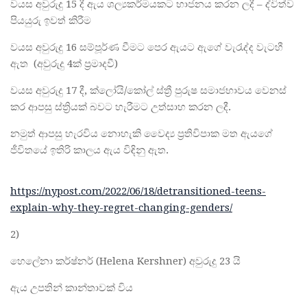
වයස අවුරුදු 15 දී ඇය ශල්‍යකර්මයකට භාජනය කරන ලදී – ද්විත්ව
පියයුරු ඉවත් කිරීම
වයස අවුරුදු 16 සම්පූර්ණ වීමට පෙර ඇයට ඇගේ වැරැද්ද වැටහී
ඇත (අවුරුදු 4ක් ප්‍රමාදවී)
වයස අවුරුදු 17 දී, ක්ලෝයි/කෝල් ස්ත්‍රී පුරුෂ සමාජභාවය වෙනස්
කර ආපසු ස්ත්‍රියක් බවට හැරීමට උත්සාහ කරන ලදී.
නමුත් ආපසු හැරවිය නොහැකි වෛද්‍ය ප්‍රතිවිපාක මත ඇයගේ
ජීවිතයේ ඉතිරි කාලය ඇය විඳිනු ඇත.
https://nypost.com/2022/06/18/detransitioned-teens-
explain-why-they-regret-changing-genders/
2)
හෙලේනා කර්ෂ්නර් (Helena Kershner) අවුරුදු 23 යි
ඇය උපතින් කාන්තාවක් විය