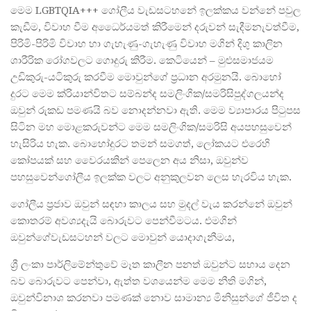
මෙම LGBTQIA+++ ගෝලීය වැඩසටහනේ ඉලක්කය වන්නේ පවුල
කැඩීම, විවාහ වීම අධෛර්යමත් කිරීමෙන් දරුවන් සැදීමනැවත්වීම,
පිරිමි-පිරිමි විවාහ හා ගැහැණු-ගැහැණු විවාහ මගින් දිගු කාලින
ශාරීරික රෝගවලට ගොදුරු කිරීම. කෙටියෙන් – මුළුසමාජයම
උඩිකුරු-යටිකුරු කරවීම මොවුන්ගේ ප්‍රධාන අරමුනයි. බොහෝ
දුරට මෙම ක්රියාන්විතට සම්බන්ද සමලිංගික/සමරිසිපුද්ගලයන්ද
ඔවුන් රුකඩ පමණයි බව නොදන්නවා ඇති. මෙම ව්‍යාපාරය පිටුපස
සිටින මහ මොළකරුවන්ට මෙම සමලිංගික/සමරිසි අයපහසුවෙන්
හැසිරිය හැක. බොහෝදුරට තමන් සමගත්, ලෝකයට එරෙහි
කෝපයක් සහ වෛරයකින් පෙලෙන අය නිසා, ඔවුන්ව
පහසුවෙන්ගෝලීය ඉලක්ක වලට අනුකුලවන ලෙස හැරවිය හැක.
ගෝලීය ප්‍රජාව ඔවුන් සඳහා කාලය සහ මුදල් වැය කරන්නේ ඔවුන්
කොතරම් අවශ්‍යදැයි බොරුවට පෙන්වීමටය. එමගින්
ඔවුන්ගේවැඩසටහන් වලට මොවුන් යොදාගැනීමය,
ශ්‍රී ලංකා පාර්ලිමේන්තුවේ මෑත කාලීන පනත් ඔවුන්ට සහාය දෙන
බව බොරුවට පෙන්වා, ඇත්ත වශයෙන්ම මෙම නීති මගින්,
ඔවුන්විනාශ කරනවා පමණක් නොව සාමාන්‍ය මිනිසුන්ගේ ජීවිත ද