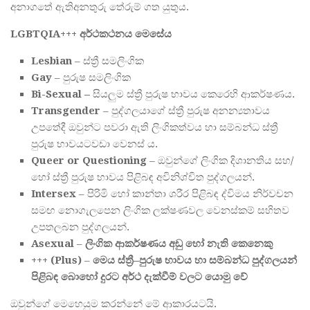
අනාගතේ ඇතිඅනතුරු තේරුම් ගත යුතුය.
LGBTQIA+++
අර්ථකථනය
මෙසේය
Lesbian
– ස්ත්‍රී සමලිංගික
Gay
– පුරුෂ සමලිංගික
Bi-Sexual –
සියලුම ස්ත්‍රී පුරුෂ භාවය කෙරෙහි ආකර්ෂණය.
Transgender
– පුද්ගලයාගේ ස්ත්‍රී පුරුෂ අනන්‍යතාවය
උපතේදී ඔවුන්ට පවරා ඇති ලිංගිකත්වය හා සම්බන්ධ ස්ත්‍රී
පුරුෂ භාවයටවඩා වෙනස් ය.
Queer or Questioning
– ඔවුන්ගේ ලිංගික දිශානතිය සහ/
හෝ ස්ත්‍රී පුරුෂ භාවය පිළිබඳ අවිනිශ්චිත පුද්ගලයන්.
Intersex
– පිරිමි හෝ කාන්තා ශරීර පිළිබඳ ද්විමය නිර්වචන
සමඟ නොගැලපෙන ලිංගික ලක්ෂණවල වෙනස්කම් සහිතව
උපතලබන පුද්ගලයන්.
Asexual
–
ලිංගික
ආකර්ෂණය
අඩු
හෝ
නැති
කෙනෙකු
+++ (Plus)
–
මෙය
ස්ත්‍
–
පුරුෂ
භාවය
හා
සම්බන්ධ
පුද්ගලයන්
පිළිබඳ
බොහෝ
දුරට
අර්ථ
දැක්වීම්
වලට
යොමු
වේ
ඔවුන්ගේ මෙහෙයුම කරන්නේ මේ ආකාරයටයි.