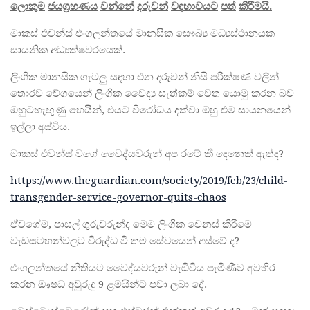
ලොකුම
ජයග්‍
රහණය
වන්නේ
දරුවන්
වඳභාවයට
පත්
කිරීමයි
.
මාකස් එවන්ස් එංගලන්තයේ මානසික සෞඛ්‍ය මධ්‍යස්ථානයක
සායනික අධ්‍යක්ෂවරයෙක්.
ලිංගික මානසික ගැටලු සඳහා එන දරුවන් නිසි පරීක්ෂණ වලින්
තොරව වේගයෙන් ලිංගික වෛද්‍ය සැත්කම් වෙත යොමු කරන බව
ඔහුටහැඟුණු හෙයින්, එයට විරෝධය දක්වා ඔහු එම සායනයෙන්
ඉල්ලා අස්විය.
මාකස් එවන්ස් වගේ වෛද්යවරුන් අප රටේ කී දෙනෙක් ඇත්ද?
https://www.theguardian.com/society/2019/feb/23/child-
transgender-service-governor-quits-chaos
ඒවගේම, පාසල් ගුරුවරුන්ද මෙම ලිංගික වෙනස් කිරීමේ
වැඩසටහන්වලට විරුද්ධ වී තම සේවයෙන් අස්වේ ද?
එංගලන්තයේ නීතියට වෛද්යවරුන් වැඩිවිය පැමිණීම අවහිර
කරන ඖෂධ අවුරුදු 9 ළමයින්ට පවා ලබා දේ.