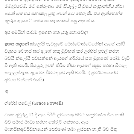
මම
දුටුවෙමි
.
මට
තේරුණා
.
මේ
සියල්ල
සි
වුයේ
සංක්‍
රාන්තිය
නිසා
බවත්
මම
එය
නොකළ
යුතු
බවත්
මට
තේරුණි
.
එය
ඇත්තෙන්ම
අඳුරු
කාලයක්
.
”
මෙය හෙලෙනාගේ පසු අදහස් ය.
අප මෙයින් පාඩම් ඉගෙන ගත යුතු නොවේද?
ඉහත
සදහන්
ක්ලෝයි පැවසුවේ ටෙස්ටොස්ටෙරෝන් ඇගේ අස්ථි
ව්‍යුහය වෙනස් කර ඇගේ හකු මුවහත් කර උරහිස් පුළුල් කරන
බවයි.ක්ලෝයි පවසන්නේ ඇයගේ ශරීරයේ සහ මුහුණේ රෝම වැඩි
වී ඇති බවයි. පියයුරු ඉවත් කිරීම නිසා ඇයගේ පපුව හරහා විශාල
කැළලක්ඇත. ඇය වඳ වීමටද ඉඩ ඇති බවයි. ( ප්‍රවර්ධකයන්ට
අවශ්‍ය වන්නේ එයයි)
3)
ග්රේස් පවෙල් (Grace Powell)
වයස අවුරුදු 12 දී ඇය පිරිමි ළමයෙකු බවට සංක්‍රමණය විය හැකි
බව සමාජ මාධ්‍ය හරහා තේරුම් ගත්තාය. ඇය
මානසිකඅවපීඩනයෙන් පෙළුණේ තමා ලස්සන නැති බව සිතූ