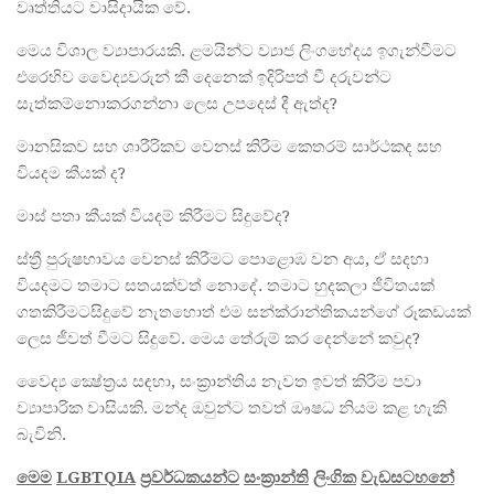
වෘත්තියට වාසිදායික වේ.
මෙය විශාල ව්‍යාපාරයකි. ළමයින්ට ව්‍යාජ ලිංගභේදය ඉගැන්වීමට
එරෙහිව වෛද්‍යවරුන් කී දෙනෙක් ඉදිරිපත් වී දරුවන්ට
සැත්කම්නොකරගන්නා ලෙස උපදෙස් දී ඇත්ද?
මානසිකව සහ ශාරීරිකව වෙනස් කිරීම කෙතරම් සාර්ථකද සහ
වියදම කීයක් ද?
මාස් පතා කීයක් වියදම් කිරීමට සිදුවේද?
ස්ත්‍රී පුරුෂභාවය වෙනස් කිරීමට පොළොඹ වන අය, ඒ සදහා
වියදමට තමාට සතයක්වත් නොදේ. තමාට හුදකලා ජීවිතයක්
ගතකිරීමටසිදුවේ නැතහොත් එම සන්ක්රාන්තිකයන්ගේ රූකඩයක්
ලෙස ජීවත් වීමට සිදුවේ. මෙය තේරුම් කර දෙන්නේ කවුද?
වෛද්‍ය ක්‍ෂේත්‍රය සඳහා, සංක්‍රාන්තිය නැවත ඉවත් කිරීම පවා
ව්‍යාපාරික වාසියකි. මන්ද ඔවුන්ට තවත් ඖෂධ නියම කළ හැකි
බැවිනි.
මෙම
LGBTQIA
ප්‍
රවර්ධකයන්ට
සංක්‍
රාන්ති
ලිංගික
වැඩසටහනේ