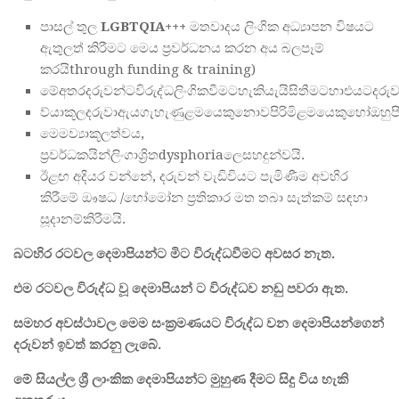
පාසල් තුල
LGBTQIA+++
මතවාදය ලිංගික අධ්‍යාපන විෂයට
ඇතුලත් කිරීමට මෙය ප්‍රවර්ධනය කරන අය බලපෑම්
කරයිthrough funding & training)
මේඅතරදරුවන්ටවිරුද්ධලිංගිකවීමටහැකියැයිසිතීමටහාඑයටදරුවන
ව්යාකූලදරුවාඇයගැහැණුළමයෙකුනොවපිරිමිළමයෙකුහෝඔහුපි
මෙමව්‍යාකූලත්වය,
ප්‍රවර්ධකයින්ලිංගාශ්‍රිතdysphoriaලෙසහදුන්වයි.
ඊළඟ අදියර වන්නේ, දරුවන් වැඩිවියට පැමිණීම අවහිර
කිරීමේ ඖෂධ /හෝමෝන ප්‍රතිකාර මත තබා සැත්කම් සඳහා
සූදානම්කිරීමයි.
බටහිර
රටවල
දෙමාපියන්ට
මිට
විරුද්ධවීමට
අවසර
නැත
.
එම
රටවල
විරුද්ධ
වූ
දෙමාපියන්
ට
විරුද්ධව
නඩු
පවරා
ඇත
.
සමහර
අවස්ථාවල
මෙම
සංක්‍
රමණයට
විරුද්ධ
වන
දෙමාපියන්ගෙන්
දරුවන්
ඉවත්
කරනු
ලැබේ
.
මේ
සියල්ල
ශ්‍
ලාංකික
දෙමාපියන්ට
මුහුණ
දීමට
සිදු
විය
හැකි