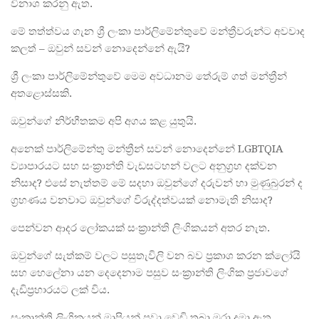
විනාශ කරනු ඇත.
මේ තත්ත්වය ගැන ශ්‍රී ලංකා පාර්ලිමේන්තුවේ මන්ත්‍රීවරුන්ට අවවාද
කලත් – ඔවුන් සවන් නොදෙන්නේ ඇයි?
ශ්‍රී ලංකා පාර්ලිමේන්තුවේ මෙම අවධානම තේරුම් ගත් මන්ත්‍රීන්
අතළොස්සකි.
ඔවුන්ගේ නිර්භීතකම අපි අගය කළ යුතුයි.
අනෙක් පාර්ලිමේන්තු මන්ත්‍රීන් සවන් නොදෙන්නේ LGBTQIA
ව්‍යාපාරයට සහ සංක්‍රාන්ති වැඩසටහන් වලට අනුග්‍රහ දක්වන
නිසාද? එසේ නැත්තම් මේ සදහා ඔවුන්ගේ දරුවන් හා මුණුබුරන් ද
ග්‍රහණය වනවාට ඔවුන්ගේ විරුද්දත්වයක් නොමැති නිසාද?
පෙන්වන ආදර ලෝකයක් සංක්‍රාන්ති ලිංගිකයන් අතර නැත.
ඔවුන්ගේ සැත්කම් වලට පසුතැවිලි වන බව ප්‍රකාශ කරන ක්ලෝයි
සහ හෙලේනා යන දෙදෙනාම පසුව සංක්‍රාන්ති ලිංගික ප්‍රජාවගේ
දැඩිප්‍රහාරයට ලක් විය.
සංක්‍රාන්ති ලිංගිකයන් මාපියන් පවා වෙඩි තබා මරා දමා ඇත.