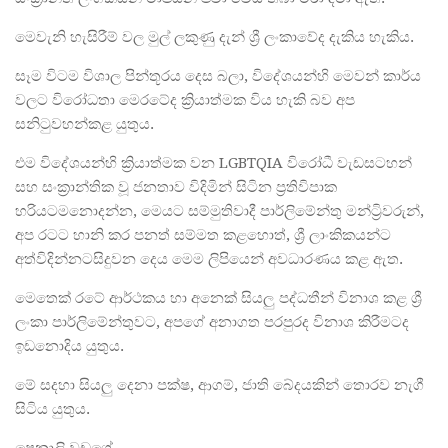
මෙවැනි හැසිරීම් වල මුල් ලකුණු දැන් ශ්‍රී ලංකාවේද දැකිය හැකිය.
සෑම විටම විශාල පින්තූරය දෙස බලා, විදේශයන්හි මෙවන් කාර්ය
වලට විරෝධතා මෙරටේද ක්‍රියාත්මක විය හැකි බව අප
සනිටුවහන්කළ යුතුය.
එම විදේශයන්හි ක්‍රියාත්මක වන LGBTQIA විරෝධී වැඩසටහන්
සහ සංක්‍රාන්තික වූ ජනතාව විදිමින් සිටින ප්‍රතිවිපාක
හරියටමනොදන්න, මෙයට සම්මුතිවාදී පාර්ලිමේන්තු මන්ට්‍රිවරුන්,
අප රටට හානි කර පනත් සම්මත කළහොත්, ශ්‍රී ලාංකිකයන්ට
අත්විදින්නටසිදුවන දෙය මෙම ලිපියෙන් අවධාරණය කළ ඇත.
මෙතෙක් රටේ ආර්ථකය හා අනෙක් සියලු පද්ධතීන් විනාශ කළ ශ්‍රී
ලංකා පාර්ලිමේන්තුවට, අපගේ අනාගත පරපුරද විනාශ කිරීමටද
ඉඩනොදිය යුතුය.
මේ සදහා සියලු දෙනා පක්ෂ, ආගම්, ජාති බේදයකින් තොරව නැගී
සිටිය යුතුය.
ෂෙනාලි වඩුගේ