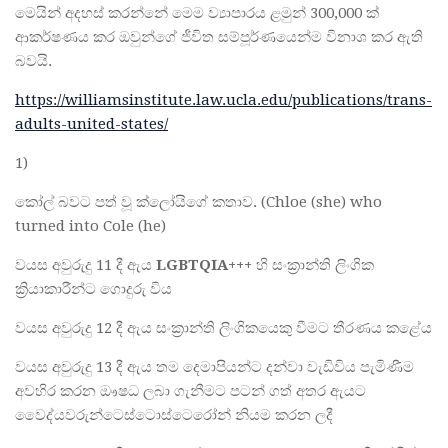
මෙයින් අදහස් කරන්නේ මෙම ව්‍යාපාරය ළමුන් 300,000 ක්
ආකර්ෂණය කර ඔවුන්ගේ ජීවිත සම්පූර්ණයෙන්ම විනාශ කර ඇති
බවයි.
https://williamsinstitute.law.ucla.edu/publications/trans-
adults-united-states/
1)
කෝල් බවට පත් වූ ක්ලෝයිගේ කතාව. (Chloe (she) who
turned into Cole (he)
වයස අවුරුදු 11 දී ඇය
LGBTQIA+++
හි සංක්‍රාන්ති ලිංගික
ක්‍රියාකාරීන්ට ගොදුරු විය
වයස අවුරුදු 12 දී ඇය සංක්‍රාන්ති ලිංගිකයෙකු වීමට තීරණය කළේය
වයස අවුරුදු 13 දී ඇය තම දෙමාපියන්ට දන්වා වැඩිවිය පැමිණීම
අවහිර කරන ඖෂධ ලබා ගැනීමට පටන් ගත් අතර ඇයට
වෛද්යවරුන්ටෙස්ටොස්ටෙරෝන් නියම කරන ලදී