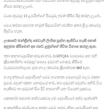
ටෙස්ටොස්ටෙරෝන් සහ එස්ටජන් එන්නත් අවුරුදු 13 ළමුන් සඳහා
නියම කරනු ලැබේ.
වයස අවුරුදු 13 ළමයින්ගේ පියයුරු ඉවත් කිරීම සිදු කරනු ලැබේ.
මෙය කම්පා සහගත නමුත් සිදුවෙමින් පවතින අතර ශ්‍රී ලංකාවේද
සිදුවිය හැක.
ලංකාවේ
මන්ත්‍
රීන්ද
මෙවැනි
ලිංගික
ප්‍
රශ්න
ඇතිවිය
හැකි
පනත්
අනුමත
කිරීමෙන්
අප
රටේ
ළමුන්ගේ
ජීවිත
විනාස
කරනු
ඇත
.
ඉතා කනගාටුදායික කරුණ නම්, LGBTQIA ව්‍යාපාරය සහ එහි
ක්‍රියාකාරීන්ට අරමුදල් සපයා, දරුවන් ගොදුරු කිරීමේ
වැඩසටහන්ලොව පුරා හා ලංකාවේද ක්‍රියාත්මක
කර
ඇත.
එංගලන්තයේ දෙමාපියන් මෙම භයානක මෙහෙයුම් වලට එකඟ
වූයේ, ඔවුන් එකඟ නොවුයේ නම්, තම දරුවන් ඔවුන්ට අහිමි විය
හැකිබව හා දරුවන් සිය දිවි නසාගනි යන බියෙන් යුතුවය.
කොතරම් අසරණ තත්වයකටද මේ දෙමාපියෝ පත්ව ඇත්තේ?
සංක්‍රාන්තිය ප්‍රවර්ධනය කරන මෙම ප්‍රජාව නිසා දෙමාපියන් සහ