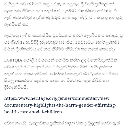
මිනිසුන් තම ශරීරයට කළ දේ ගැන පසුතැවිලි වීමේ ප්‍රතිඵලයක්
ලෙස තම ජීවිතය පවා නැති කර ගැනීමට මානසිකව අස්ථාවර වී
ඇති බවතේරුම් ගැනීම බැරෑරුම් ලෙස සැලකිල්ලට ගත යුතු අනතුරු
ඇගවීමක් වේ.
ඇය/ඔහු ලිංගික වෙනස්වීම් ප්‍රවර්ධනය කරන ලොබියකට ගොදුරු වූ
පමණින් 12 හැවිරිදි දරුවෙකුට සමාජීය, වෛද්‍යමය හෝශල්‍යකර්ම
මගින් ලිංගිකත්වය වෙනස් කිරීමට නිර්දේශ කරන්නේ කෙසේද?
LGBTQIA ගෝලීය වශයෙන් පොම්ප කරන ලද මනෝවිද්‍යාත්මක
මෙහෙයුමක් වන අතර එය මිනිසුන් ‘ප්‍රමාණවත් තරම් ලස්සන
නැත’ යන මතය ඉදිරිපත් කරන්නේ මෙතැන් සිට “ලස්සන” වීමට
සියලු ආකාරයේ සැත්කම් සඳහා ගෙවීමට බලපෑම් කිරීම සහ
දිරිගැන්වීමයි.
https://www.heritage.org/gender/commentary/new-
documentary-highlights-the-harm-gender-affirming-
health-care-model-children
අවසානයේදී, රූපලාවන්‍ය ප්‍රතිකාර සඳහා විශාල මුදලක් ගෙවා ඇති